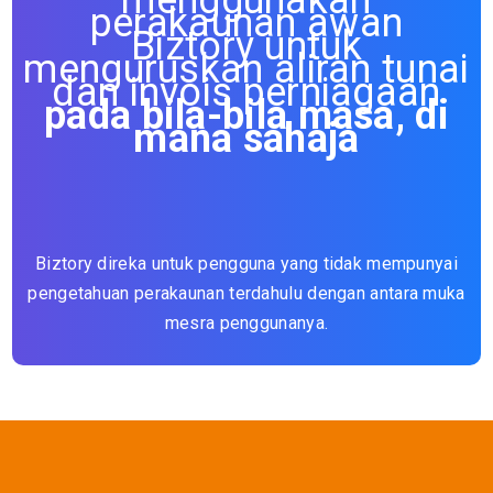
perakaunan awan
Biztory untuk
menguruskan aliran tunai
dan invois perniagaan
pada bila-bila masa, di
mana sahaja
Biztory direka untuk pengguna yang tidak mempunyai
pengetahuan perakaunan terdahulu dengan antara muka
mesra penggunanya.