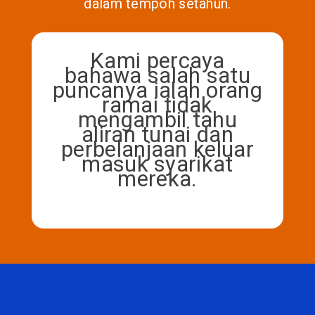
dalam tempoh setahun.
Kami percaya
bahawa salah satu
puncanya ialah orang
ramai tidak
mengambil tahu
aliran tunai dan
perbelanjaan keluar
masuk syarikat
mereka.