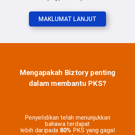
MAKLUMAT LANJUT
Mengapakah Biztory penting
dalam membantu PKS?
Penyelidikan telah menunjukkan
bahawa terdapat
lebih daripada
80%
PKS yang gagal