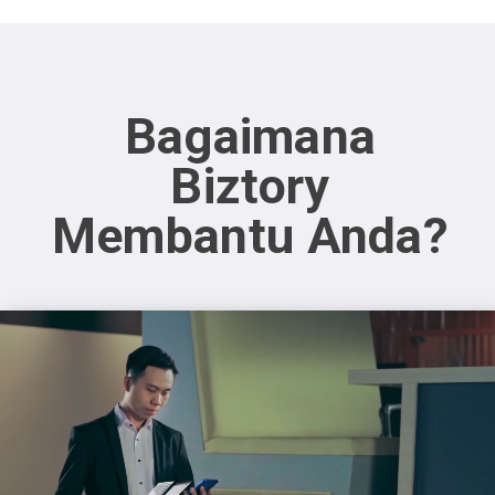
Bagaimana
Biztory
Membantu Anda?
Video
Player